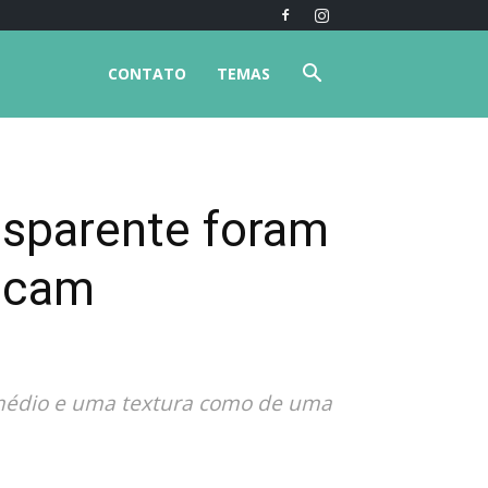
CONTATO
TEMAS
nsparente foram
hocam
 médio e uma textura como de uma