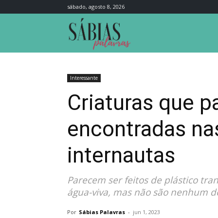
sábado, agosto 8, 2026
Sábias
Palavras
Interessante
Criaturas que p
encontradas nas
internautas
Parecem ser feitos de plástico t
água-viva, mas não são nenhum do
Por
Sábias Palavras
-
jun 1, 2023