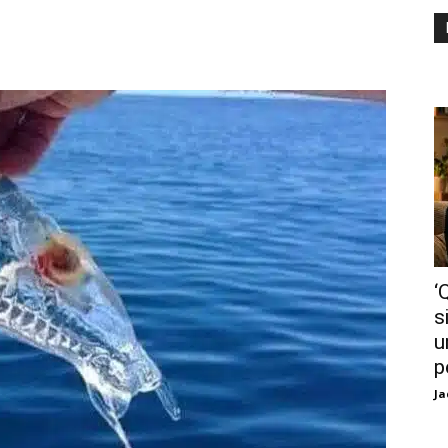
‘
s
u
p
Ja