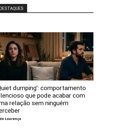
DESTAQUES
Quiet dumping’: comportamento
ilencioso que pode acabar com
ma relação sem ninguém
erceber
de Lourenço