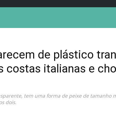
arecem de plástico tra
 costas italianas e c
ransparente, tem uma forma de peixe de tamanho
s dois.