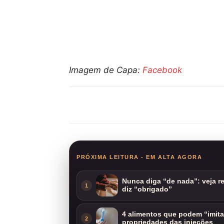
Imagem de Capa:
Facebook
Compartilhar
PRÓXIMA LEITURA - EM ALTA AGORA
Nunca diga “de nada”: veja 
1
diz “obrigado”
4 alimentos que podem “imit
2
propriedades das injeções