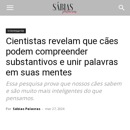
Interessante
Cientistas revelam que cães
podem compreender
substantivos e unir palavras
em suas mentes
Essa pesquisa prova que nossos cães sabem
e são muito mais inteligentes do que
pensamos.
Por
Sábias Palavras
-
mar 27, 2024
Compartilhar