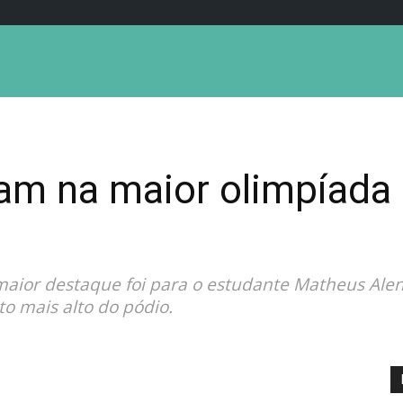
lham na maior olimpíad
 maior destaque foi para o estudante Matheus Al
o mais alto do pódio.