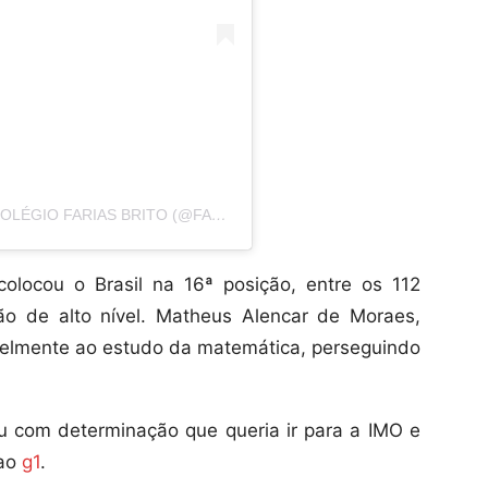
UMA PUBLICAÇÃO COMPARTILHADA POR COLÉGIO FARIAS BRITO (@FARIASBRITO)
locou o Brasil na 16ª posição, entre os 112
ão de alto nível. Matheus Alencar de Moraes,
velmente ao estudo da matemática, perseguindo
ou com determinação que queria ir para a IMO e
 ao
g1
.