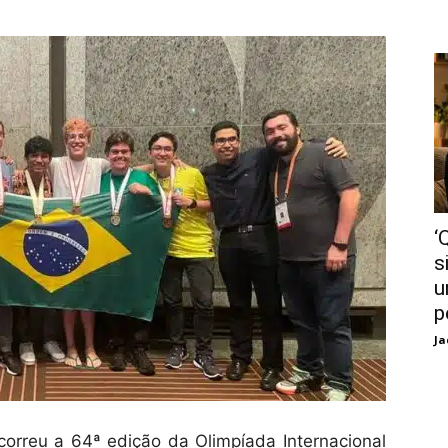
‘
s
u
p
Ja
correu a 64ª edição da Olimpíada Internacional