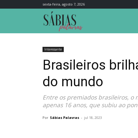
sexta-feira, agosto 7, 2026
Sábias
Palavras
Interessante
Brasileiros bri
do mundo
Entre os premiados brasileiros, o
apenas 16 anos, que subiu ao pont
Por
Sábias Palavras
-
jul 18, 2023
Compartilhar