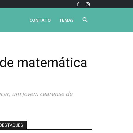
CONTATO
TEMAS
a de matemática
encar, um jovem cearense de
DESTAQUES