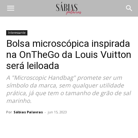
Interessante
Bolsa microscópica inspirada
na OnTheGo da Louis Vuitton
será leiloada
A "Microscopic Handbag" promete ser um
símbolo da marca, sem qualquer utilidade
prática, já que tem o tamanho de grão de sal
marinho.
Por
Sábias Palavras
-
jun 15, 2023
Compartilhar