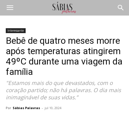
Interessante
Bebê de quatro meses morre
após temperaturas atingirem
49ºC durante uma viagem da
família
"Estamos mais do que devastados, com o
coração partido; não há palavras. O dia mais
inimaginável de suas vidas.”
Por
Sábias Palavras
-
jul 10, 2024
Compartilhar