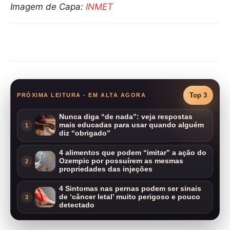
Imagem de Capa:
INMET
Compartilhar
Top 3
PRÓXIMA LEITURA - EM ALTA AGORA
Nunca diga “de nada”: veja respostas
mais educadas para usar quando alguém
1
diz “obrigado”
4 alimentos que podem “imitar” a ação do
Ozempic por possuírem as mesmas
2
propriedades das injeções
4 Sintomas nas pernas podem ser sinais
de ‘câncer letal’ muito perigoso e pouco
3
detectado