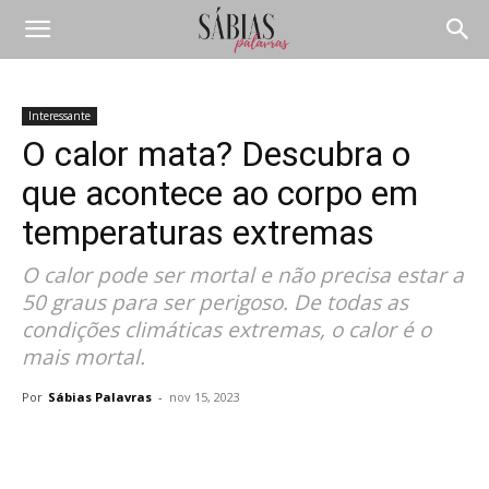
Interessante
O calor mata? Descubra o
que acontece ao corpo em
temperaturas extremas
O calor pode ser mortal e não precisa estar a
50 graus para ser perigoso. De todas as
condições climáticas extremas, o calor é o
mais mortal.
Por
Sábias Palavras
-
nov 15, 2023
Compartilhar