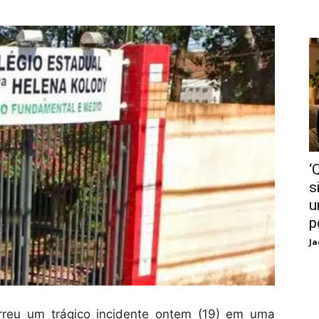
‘
s
u
p
Ja
rreu um trágico incidente ontem (19) em uma