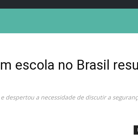
em escola no Brasil res
e despertou a necessidade de discutir a seguranç