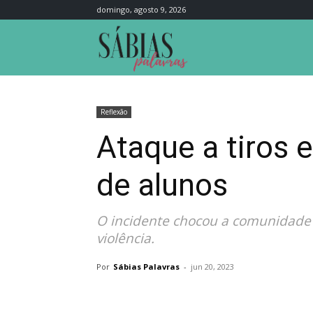
domingo, agosto 9, 2026
Sábias
Palavras
Reflexão
Ataque a tiros 
de alunos
O incidente chocou a comunidade 
violência.
Por
Sábias Palavras
-
jun 20, 2023
Compartilhar