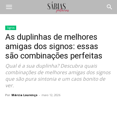
Signos
As duplinhas de melhores
amigas dos signos: essas
são combinações perfeitas
Qual é a sua duplinha? Descubra quais
combinações de melhores amigas dos signos
que são pura sintonia e um caos bonito de
ver.
Por
Márcia Lourenço
-
maio 12, 2026
Compartilhar