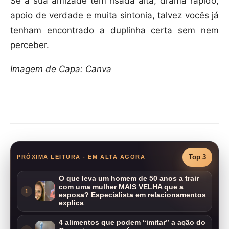
Se a sua amizade tem risada alta, drama rápido,
apoio de verdade e muita sintonia, talvez vocês já
tenham encontrado a duplinha certa sem nem
perceber.
Imagem de Capa: Canva
Compartilhar
Top 3
PRÓXIMA LEITURA - EM ALTA AGORA
O que leva um homem de 50 anos a trair
com uma mulher MAIS VELHA que a
1
esposa? Especialista em relacionamentos
explica
4 alimentos que podem “imitar” a ação do