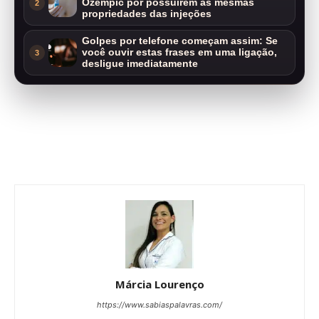
Ozempic por possuírem as mesmas
2
propriedades das injeções
Golpes por telefone começam assim: Se
você ouvir estas frases em uma ligação,
3
desligue imediatamente
Márcia Lourenço
https://www.sabiaspalavras.com/