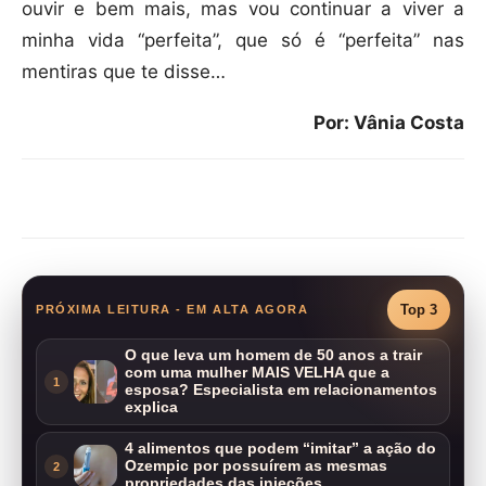
ouvir e bem mais, mas vou continuar a viver a
minha vida “perfeita”, que só é “perfeita” nas
mentiras que te disse…
Por: Vânia Costa
Compartilhar
Top 3
PRÓXIMA LEITURA - EM ALTA AGORA
O que leva um homem de 50 anos a trair
com uma mulher MAIS VELHA que a
1
esposa? Especialista em relacionamentos
explica
4 alimentos que podem “imitar” a ação do
Ozempic por possuírem as mesmas
2
propriedades das injeções