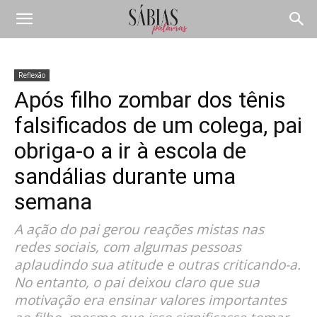
Reflexão
Após filho zombar dos tênis
falsificados de um colega, pai
obriga-o a ir à escola de
sandálias durante uma
semana
A ação do pai gerou reações mistas nas
redes sociais, com algumas pessoas
aplaudindo sua atitude e outras criticando-a.
No entanto, o pai deixou claro que sua
motivação era ensinar valores importantes