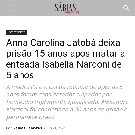
Interessante
Anna Carolina Jatobá deixa
prisão 15 anos após matar a
enteada Isabella Nardoni de
5 anos
A madrasta e o pai da menina de apenas 5
anos foram considerados culpados por
homicídio triplamente qualificado. Alexandre
Nardoni foi condenado a 30 anos de prisão e
permanece preso.
Por
Sábias Palavras
-
jun 21, 2023