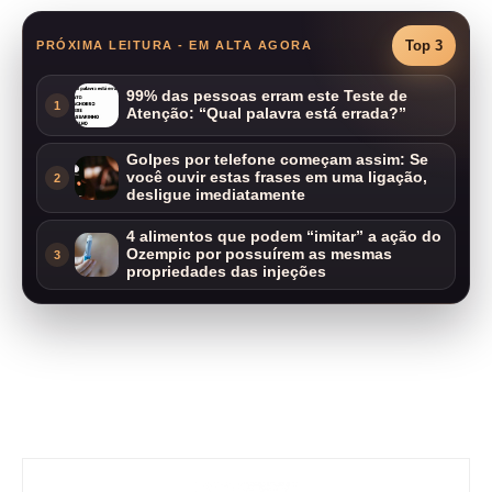
Top 3
PRÓXIMA LEITURA - EM ALTA AGORA
99% das pessoas erram este Teste de
1
Atenção: “Qual palavra está errada?”
Golpes por telefone começam assim: Se
você ouvir estas frases em uma ligação,
2
desligue imediatamente
4 alimentos que podem “imitar” a ação do
Ozempic por possuírem as mesmas
3
propriedades das injeções