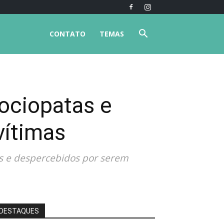
CONTATO
TEMAS
sociopatas e
vítimas
is e despercebidos por serem
DESTAQUES