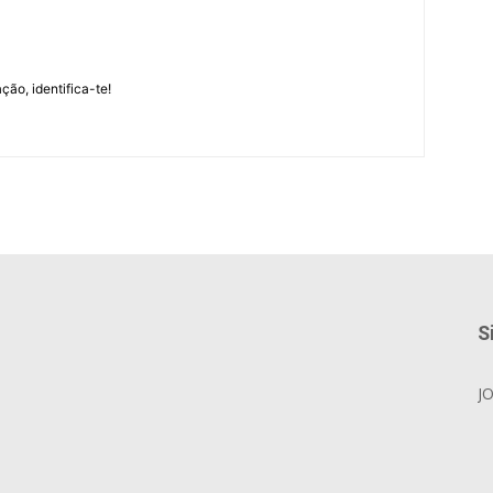
m
ção, identifica-te!
S
J