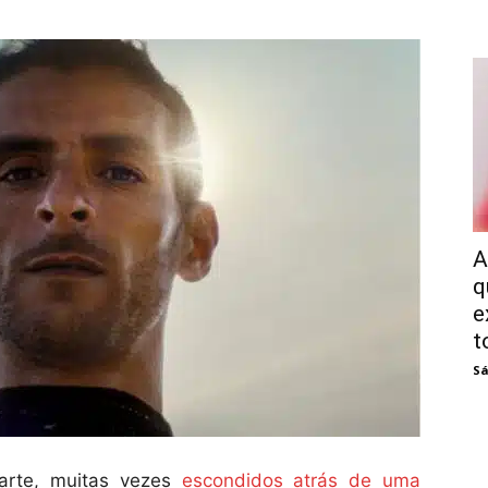
A
q
e
t
Sá
arte, muitas vezes
escondidos atrás de uma