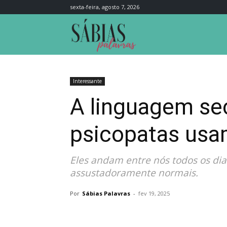
sexta-feira, agosto 7, 2026
Sábias
Palavras
Interessante
A linguagem sec
psicopatas usa
Eles andam entre nós todos os dia
assustadoramente normais.
Por
Sábias Palavras
-
fev 19, 2025
Compartilhar