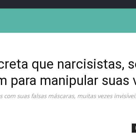
reta que narcisistas, 
m para manipular suas 
s com suas falsas máscaras, muitas vezes invisíve