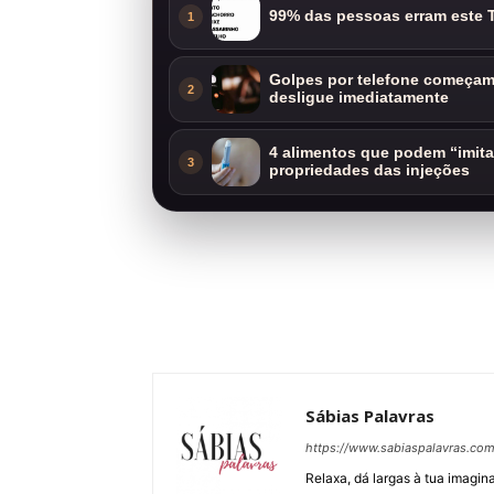
99% das pessoas erram este T
1
Golpes por telefone começam 
2
desligue imediatamente
4 alimentos que podem “imit
3
propriedades das injeções
Sábias Palavras
https://www.sabiaspalavras.co
Relaxa, dá largas à tua imagina