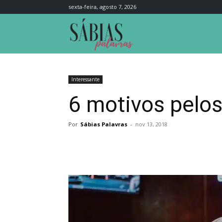
sexta-feira, agosto 7, 2026
Sábias
Palavras
Interessante
6 motivos pelos
Por
Sábias Palavras
-
nov 13, 2018
Compartilhar