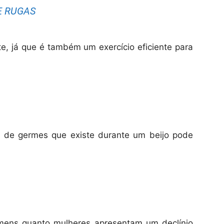
E RUGAS
te, já que é também um exercício eficiente para
a de germes que existe durante um beijo pode
mens quanto mulheres apresentam um declínio