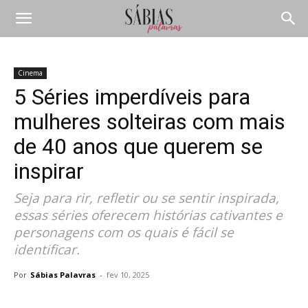
Cinema
5 Séries imperdíveis para
mulheres solteiras com mais
de 40 anos que querem se
inspirar
Seja para rir, refletir ou se sentir inspirada,
essas séries oferecem histórias cativantes e
personagens com os quais é fácil se
identificar.
Por
Sábias Palavras
-
fev 10, 2025
Compartilhar