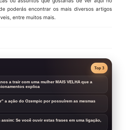
as ou assuntos que gostarias de ver aqui no
e poderás encontrar os mais diversos artigos
veis, entre muitos mais.
Top 3
nos a trair com uma mulher MAIS VELHA que a
cionamentos explica
ar” a ação do Ozempic por possuírem as mesmas
assim: Se você ouvir estas frases em uma ligação,