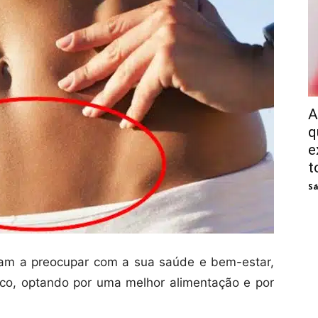
A
q
e
t
Sá
am a preocupar com a sua saúde e bem-estar,
ico, optando por uma melhor alimentação e por