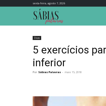
sexta-feira, agosto 7, 2026
Sábias
Palavras
Dicas
5 exercícios pa
inferior
Por
Sábias Palavras
-
maio 15, 2018
Compartilhar