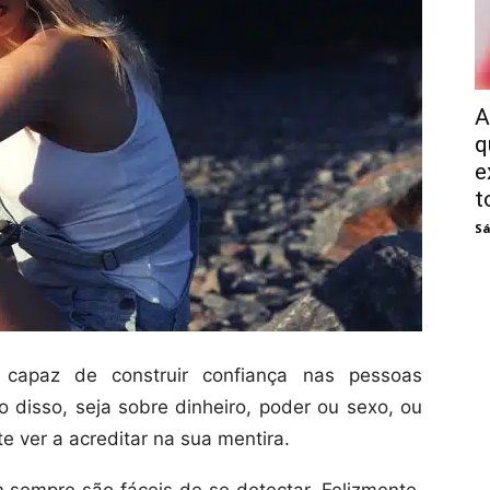
A
q
e
t
Sá
apaz de construir confiança nas pessoas
o disso, seja sobre dinheiro, poder ou sexo, ou
 ver a acreditar na sua mentira.