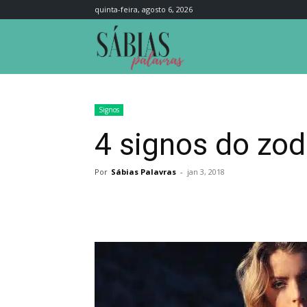
quinta-feira, agosto 6, 2026
Sábias
Palavras
Signos
4 signos do zo
Por
Sábias Palavras
-
jan 3, 2018
Compartilhar