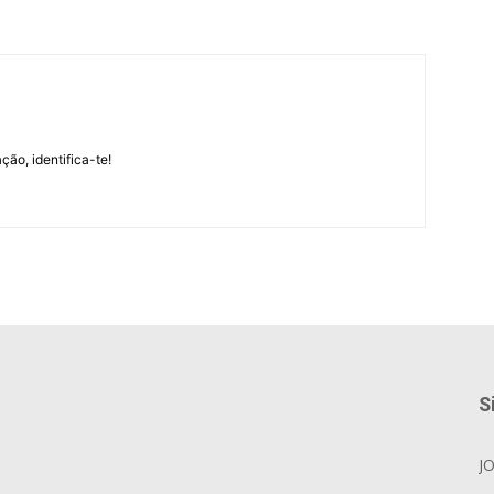
m
ção, identifica-te!
S
J