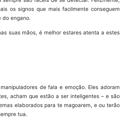
 sempre são fáceis de se detectar. Felizmente,
uais os signos que mais facilmente conseguem
e do engano.
nas suas mãos, é melhor estares atenta a estes
 manipuladores de fala e emoção. Eles adoram
es, acham que estão a ser inteligentes – e são
uemas elaborados para te magoarem, e ou terão
 sempre tua.