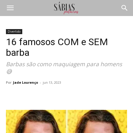
Divertido
16 famosos COM e SEM
barba
Barbas são como maquiagem para homens
😅
Por
Jade Lourenço
-
jun 13, 2023
Compartilhar