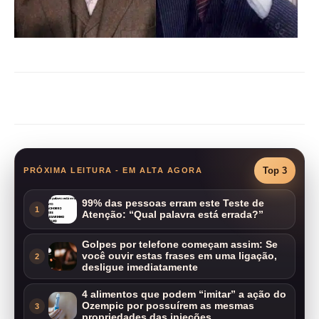
Compartilhar
Top 3
PRÓXIMA LEITURA - EM ALTA AGORA
99% das pessoas erram este Teste de
1
Atenção: “Qual palavra está errada?”
Golpes por telefone começam assim: Se
você ouvir estas frases em uma ligação,
2
desligue imediatamente
4 alimentos que podem “imitar” a ação do
Ozempic por possuírem as mesmas
3
propriedades das injeções