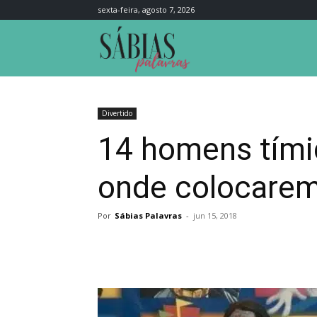
sexta-feira, agosto 7, 2026
Sábias
Palavras
Divertido
14 homens tími
onde colocare
Por
Sábias Palavras
-
jun 15, 2018
Compartilhar