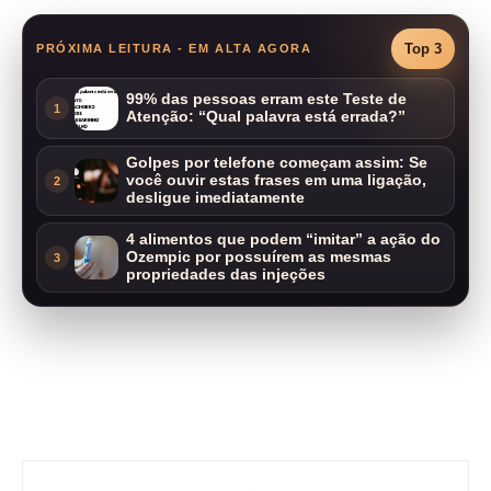
Top 3
PRÓXIMA LEITURA - EM ALTA AGORA
99% das pessoas erram este Teste de
1
Atenção: “Qual palavra está errada?”
Golpes por telefone começam assim: Se
você ouvir estas frases em uma ligação,
2
desligue imediatamente
4 alimentos que podem “imitar” a ação do
Ozempic por possuírem as mesmas
3
propriedades das injeções