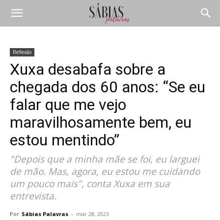
Reflexão
Xuxa desabafa sobre a
chegada dos 60 anos: “Se eu
falar que me vejo
maravilhosamente bem, eu
estou mentindo”
"Depois que a minha mãe se foi, eu larguei
de mão. Mas, agora, eu estou me cuidando
um pouco mais", conta Xuxa em sua
entrevista.
Por
Sábias Palavras
-
mar 28, 2023