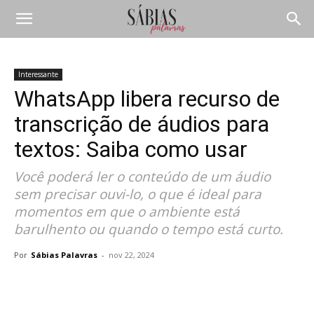
Interessante
WhatsApp libera recurso de
transcrição de áudios para
textos: Saiba como usar
Você poderá ler o conteúdo de um áudio
sem precisar ouvi-lo, o que é ideal para
momentos em que o ambiente está
barulhento ou quando o tempo está curto.
Por
Sábias Palavras
-
nov 22, 2024
Compartilhar