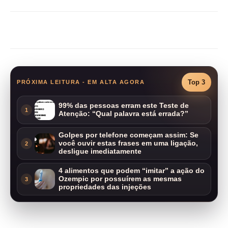
Compartilhar
Top 3
PRÓXIMA LEITURA - EM ALTA AGORA
99% das pessoas erram este Teste de
1
Atenção: “Qual palavra está errada?”
Golpes por telefone começam assim: Se
você ouvir estas frases em uma ligação,
2
desligue imediatamente
4 alimentos que podem “imitar” a ação do
Ozempic por possuírem as mesmas
3
propriedades das injeções