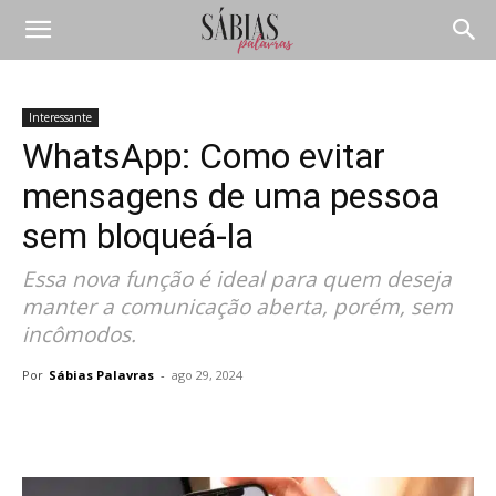
Interessante
WhatsApp: Como evitar
mensagens de uma pessoa
sem bloqueá-la
Essa nova função é ideal para quem deseja
manter a comunicação aberta, porém, sem
incômodos.
Por
Sábias Palavras
-
ago 29, 2024
Compartilhar