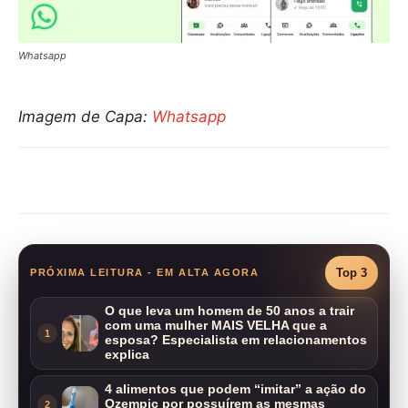
Whatsapp
Imagem de Capa:
Whatsapp
Compartilhar
Top 3
PRÓXIMA LEITURA - EM ALTA AGORA
O que leva um homem de 50 anos a trair
com uma mulher MAIS VELHA que a
1
esposa? Especialista em relacionamentos
explica
4 alimentos que podem “imitar” a ação do
Ozempic por possuírem as mesmas
2