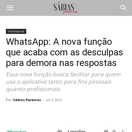
Interessante
WhatsApp: A nova função
que acaba com as desculpas
para demora nas respostas
Essa nova função busca facilitar para quem
usa o aplicativo tanto para fins pessoais
quanto profissionais.
Por
Sábias Palavras
-
set 4, 2024
Compartilhar