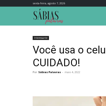
sexta-feira, agosto 7, 2026
Sábias
Palavras
Interessante
Você usa o cel
CUIDADO!
Por
Sábias Palavras
-
maio 4, 2022
Compartilhar