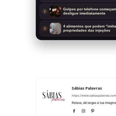
Golpes por telefone começam 
2
desligue imediatamente
4 alimentos que podem “imit
3
propriedades das injeções
Sábias Palavras
https://www.sabiaspalavras.co
Relaxa, dá largas à tua imagina