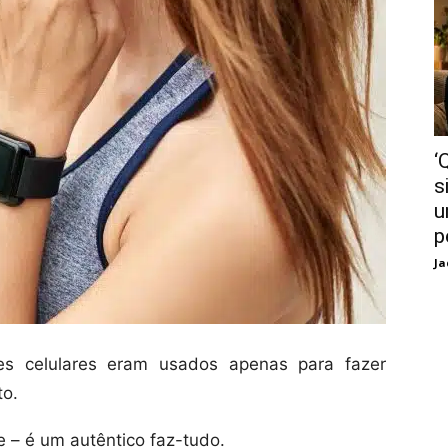
‘
s
u
p
Ja
es celulares eram usados apenas para fazer
to.
e – é um autêntico faz-tudo.