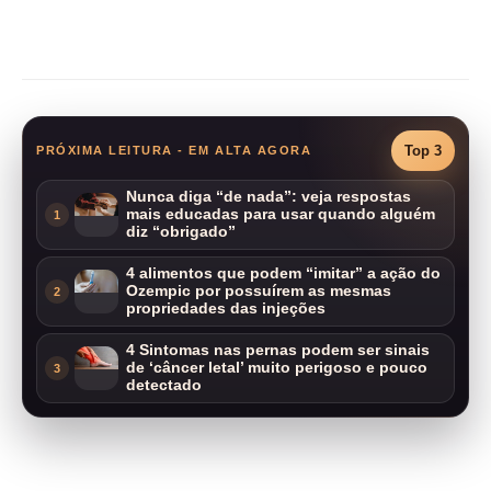
Compartilhar
Top 3
PRÓXIMA LEITURA - EM ALTA AGORA
Nunca diga “de nada”: veja respostas
mais educadas para usar quando alguém
1
diz “obrigado”
4 alimentos que podem “imitar” a ação do
Ozempic por possuírem as mesmas
2
propriedades das injeções
4 Sintomas nas pernas podem ser sinais
de ‘câncer letal’ muito perigoso e pouco
3
detectado