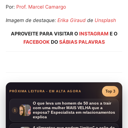
Por:
Prof. Marcel Camargo
Imagem de destaque:
Erika Giraud
de
Unsplash
APROVEITE PARA VISITAR O
INSTAGRAM
E O
FACEBOOK
DO
SÁBIAS PALAVRAS
Compartilhar
Top 3
PRÓXIMA LEITURA - EM ALTA AGORA
O que leva um homem de 50 anos a trair
com uma mulher MAIS VELHA que a
1
esposa? Especialista em relacionamentos
explica
4 alimentos que podem “imitar” a ação do