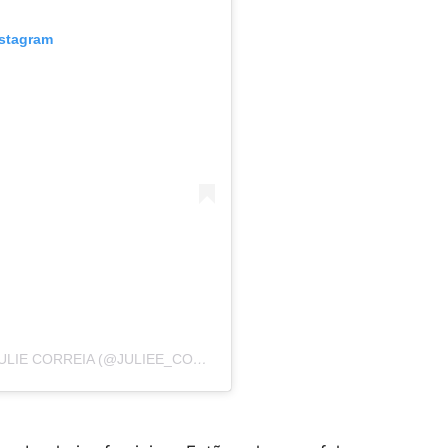
nstagram
UMA PUBLICAÇÃO COMPARTILHADA POR JULIE CORREIA (@JULIEE_CORREIA)