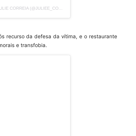
UMA PUBLICAÇÃO COMPARTILHADA POR JULIE CORREIA (@JULIEE_CORREIA)
ós recurso da defesa da vítima, e o restaurante
orais e transfobia.