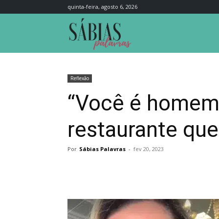
quinta-feira, agosto 6, 2026
Sábias
Palavras
Reflexão
“Você é homem”
restaurante que
Por
Sábias Palavras
-
fev 20, 2023
Compartilhar