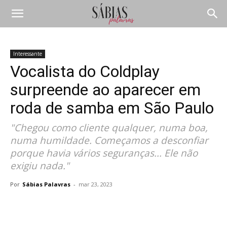
Interessante
Vocalista do Coldplay
surpreende ao aparecer em
roda de samba em São Paulo
"Chegou como cliente qualquer, numa boa,
numa humildade. Começamos a desconfiar
porque havia vários seguranças... Ele não
exigiu nada."
Por
Sábias Palavras
-
mar 23, 2023
Compartilhar