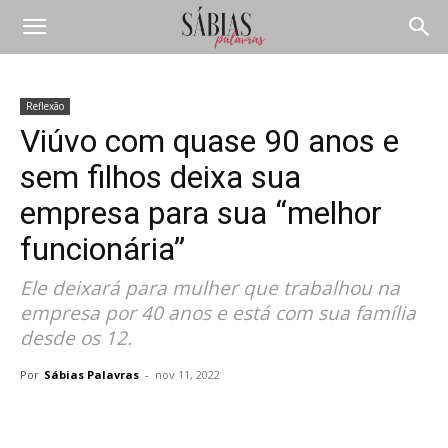
Reflexão
Viúvo com quase 90 anos e
sem filhos deixa sua
empresa para sua “melhor
funcionária”
Ele deixará para mulher que trabalhou na
empresa por 40 anos e está com sua família
desde os 12.
Por
Sábias Palavras
-
nov 11, 2022
Compartilhar