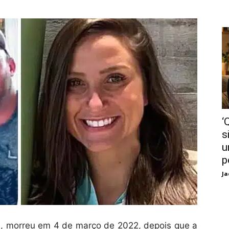
‘
s
u
p
Ja
ins, morreu em 4 de março de 2022, depois que a