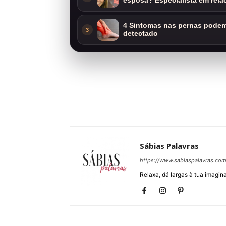
esposa? Especialista em rela
4 Sintomas nas pernas podem 
3
detectado
Sábias Palavras
https://www.sabiaspalavras.co
Relaxa, dá largas à tua imagina