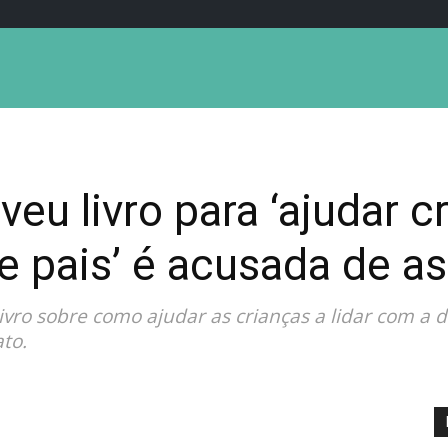
eu livro para ‘ajudar c
e pais’ é acusada de a
livro sobre como ajudar as crianças a lidar com a
to.