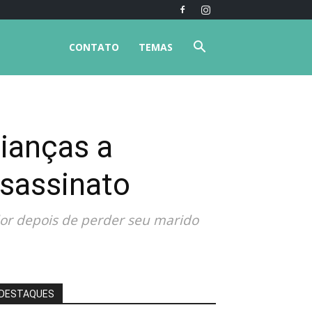
CONTATO
TEMAS
rianças a
ssassinato
 dor depois de perder seu marido
DESTAQUES