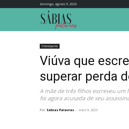
domingo, agosto 9, 2026
Sábias
Palavras
Interessante
Viúva que escrev
superar perda d
A mãe de três filhos escreveu um 
foi agora acusada de seu assassina
Por
Sábias Palavras
-
maio 9, 2023
Compartilhar