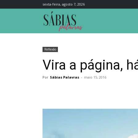
sexta-feira, agosto 7, 2026
Sábias
Palavras
Reflexão
Vira a página, 
Por
Sábias Palavras
-
maio 15, 2016
Compartilhar