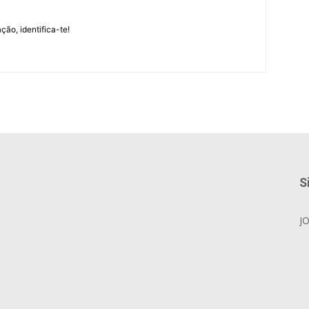
m
ção, identifica-te!
S
J