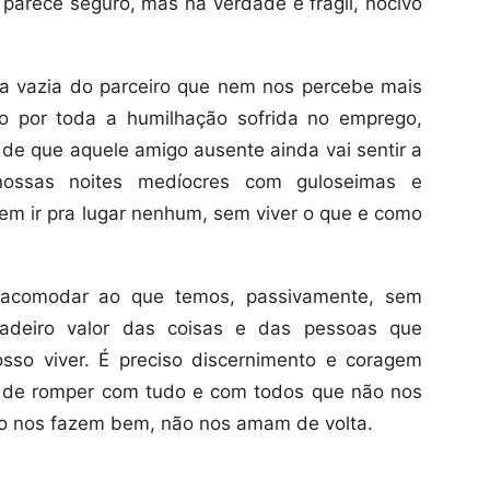
e parece seguro, mas na verdade é frágil, nocivo
a vazia do parceiro que nem nos percebe mais
o por toda a humilhação sofrida no emprego,
de que aquele amigo ausente ainda vai sentir a
nossas noites medíocres com guloseimas e
sem ir pra lugar nenhum, sem viver o que e como
s acomodar ao que temos, passivamente, sem
rdadeiro valor das coisas e das pessoas que
sso viver. É preciso discernimento e coragem
a de romper com tudo e com todos que não nos
o nos fazem bem, não nos amam de volta.