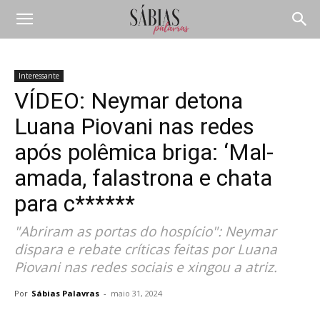
Interessante
VÍDEO: Neymar detona
Luana Piovani nas redes
após polêmica briga: ‘Mal-
amada, falastrona e chata
para c******
"Abriram as portas do hospício": Neymar
dispara e rebate críticas feitas por Luana
Piovani nas redes sociais e xingou a atriz.
Por
Sábias Palavras
-
maio 31, 2024