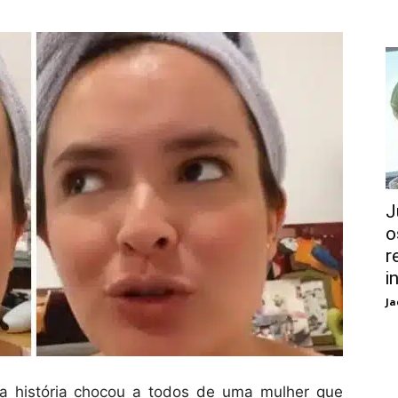
J
o
r
i
Ja
a história chocou a todos de uma mulher que