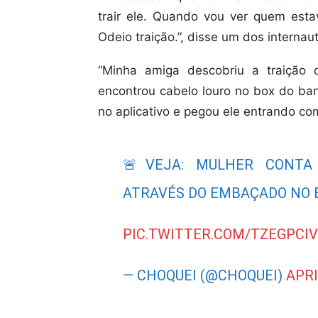
trair ele. Quando vou ver quem estav
Odeio traição.”, disse um dos internau
“Minha amiga descobriu a traição 
encontrou cabelo louro no box do ban
no aplicativo e pegou ele entrando com
🚨VEJA: MULHER CONTA 
ATRAVÉS DO EMBAÇADO NO B
PIC.TWITTER.COM/TZEGPCI
— CHOQUEI (@CHOQUEI)
APRI