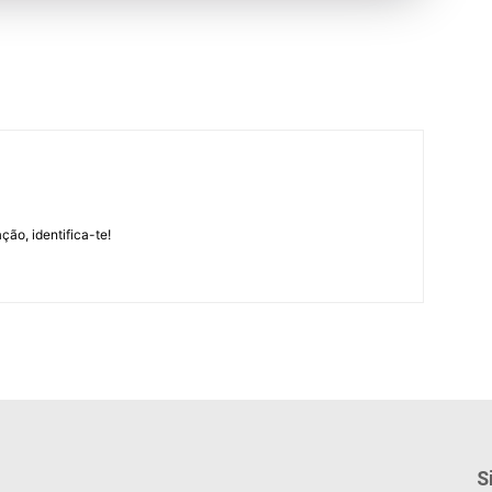
m
ção, identifica-te!
S