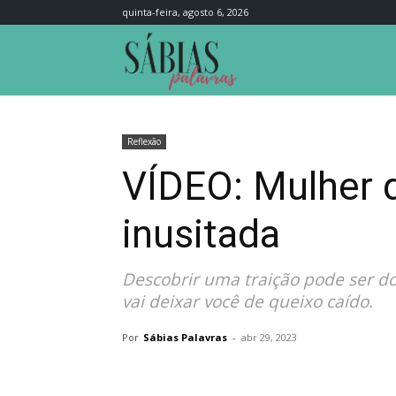
quinta-feira, agosto 6, 2026
Sábias
Palavras
Reflexão
VÍDEO: Mulher d
inusitada
Descobrir uma traição pode ser do
vai deixar você de queixo caído.
Por
Sábias Palavras
-
abr 29, 2023
Compartilhar