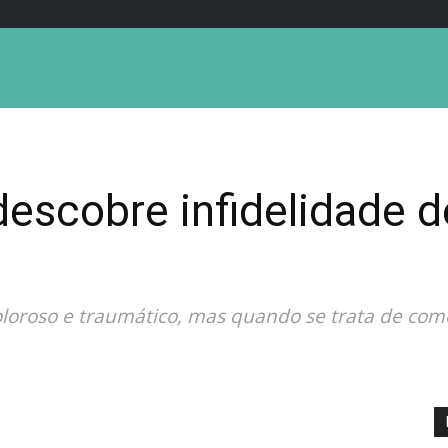
escobre infidelidade 
loroso e traumático, mas quando se trata de como 