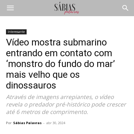
Interessante
Vídeo mostra submarino
entrando em contato com
‘monstro do fundo do mar’
mais velho que os
dinossauros
Através de imagens arrepiantes, o vídeo
revela o predador pré-histórico pode crescer
até 6 metros de comprimento.
Por
Sábias Palavras
-
abr 30, 2024