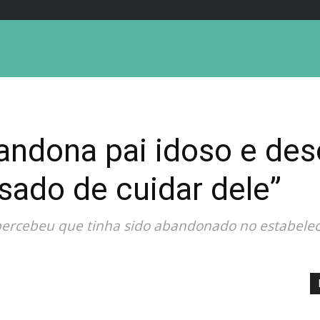
bandona pai idoso e de
nsado de cuidar dele”
percebeu que tinha sido abandonado no estabelec