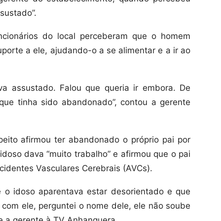
ssustado”.
ncionários do local perceberam que o homem
orte a ele, ajudando-o a se alimentar e a ir ao
va assustado. Falou que queria ir embora. De
que tinha sido abandonado”, contou a gerente
speito afirmou ter abandonado o próprio pai por
idoso dava “muito trabalho” e afirmou que o pai
Acidentes Vasculares Cerebrais (AVCs).
ue o idoso aparentava estar desorientado e que
i com ele, perguntei o nome dele, ele não soube
sse a gerente à TV Anhanguera.