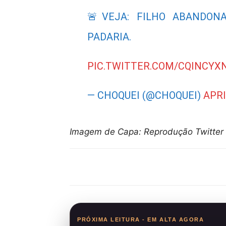
🚨VEJA: FILHO ABANDON
PADARIA.
PIC.TWITTER.COM/CQINCYX
— CHOQUEI (@CHOQUEI)
APRI
Imagem de Capa: Reprodução Twitter
Compartilhar
PRÓXIMA LEITURA - EM ALTA AGORA