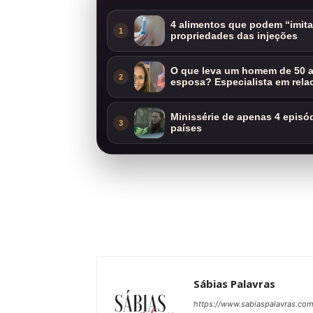
4 alimentos que podem “imit
1
propriedades das injeções
O que leva um homem de 50 a
2
esposa? Especialista em rela
Minissérie de apenas 4 episódi
3
países
Sábias Palavras
https://www.sabiaspalavras.co