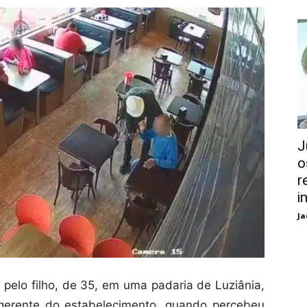
J
o
r
i
Ja
elo filho, de 35, em uma padaria de Luziânia,
 gerente do estabelecimento, quando percebeu