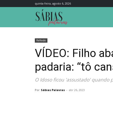
quinta-feira, agosto 6, 2026
Sábias
Palavras
Reflexão
VÍDEO: Filho a
padaria: “tô ca
O Idoso ficou 'assustado' quando 
Por
Sábias Palavras
-
abr 26, 2023
Compartilhar