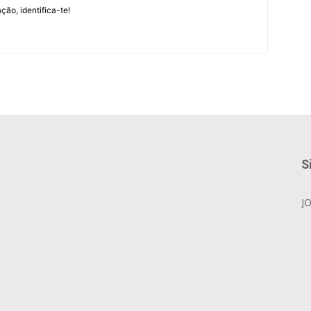
ção, identifica-te!
S
J