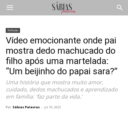
Reflexão
Vídeo emocionante onde pai
mostra dedo machucado do
filho após uma martelada:
“Um beijinho do papai sara?”
Uma história que mostra muito amor,
cuidado, dedos machucados e aprendizado
em família: 'faz parte da vida.'
Por
Sábias Palavras
-
jul 10, 2023
Compartilhar