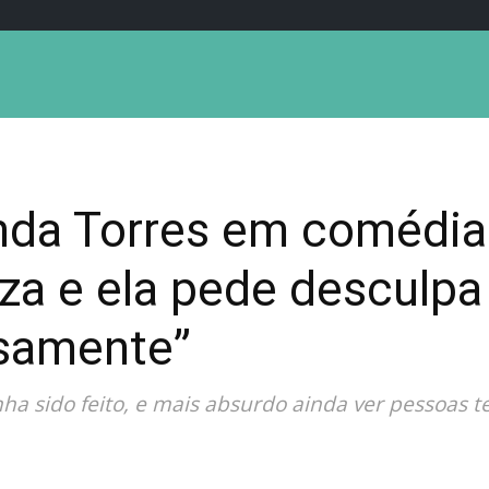
nda Torres em comédi
liza e ela pede desculp
samente”
ha sido feito, e mais absurdo ainda ver pessoas te