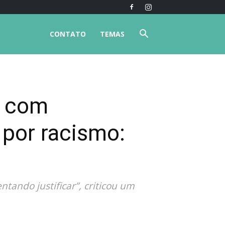
CONTATO
TEMAS
a com
a por racismo:
ntando justificar”, criticou um