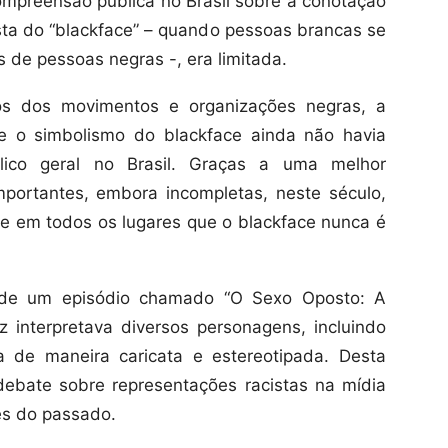
ompreensão pública no Brasil sobre a conotação
cista do “blackface” – quando pessoas brancas se
s de pessoas negras -, era limitada.
os dos movimentos e organizações negras, a
a e o simbolismo do blackface ainda não havia
ico geral no Brasil. Graças a uma melhor
mportantes, embora incompletas, neste século,
 e em todos os lugares que o blackface nunca é
 de um episódio chamado “O Sexo Oposto: A
iz interpretava diversos personagens, incluindo
 de maneira caricata e estereotipada. Desta
ebate sobre representações racistas na mídia
es do passado.