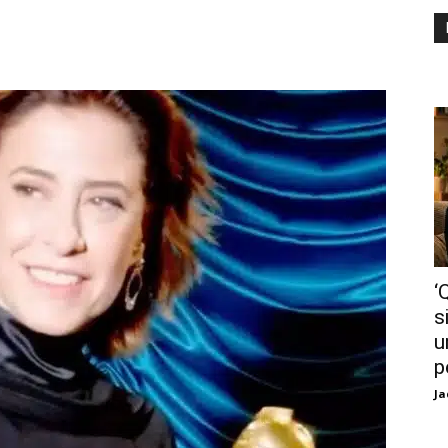
‘
s
u
p
Ja