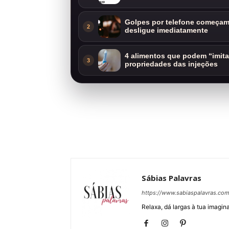
Golpes por telefone começam 
2
desligue imediatamente
4 alimentos que podem “imit
3
propriedades das injeções
Sábias Palavras
https://www.sabiaspalavras.co
Relaxa, dá largas à tua imagina