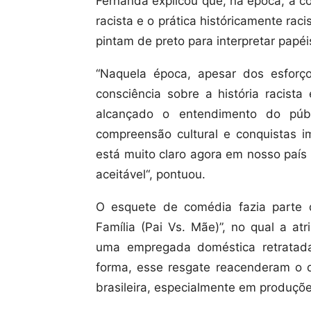
Fernanda explicou que, na época, a c
racista e o prática históricamente ra
pintam de preto para interpretar papéi
“Naquela época, apesar dos esforç
consciência sobre a história racist
alcançado o entendimento do públ
compreensão cultural e conquistas i
está muito claro agora em nosso país
aceitável“, pontuou.
O esquete de comédia fazia parte
Família (Pai Vs. Mãe)”, no qual a atr
uma empregada doméstica retratada
forma, esse resgate reacenderam o d
brasileira, especialmente em produçõ