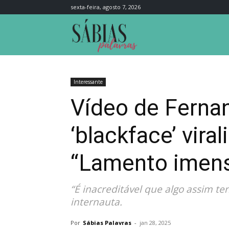
sexta-feira, agosto 7, 2026
Sábias
Palavras
Interessante
Vídeo de Ferna
‘blackface’ vira
“Lamento imen
“É inacreditável que algo assim ten
internauta.
Por
Sábias Palavras
-
jan 28, 2025