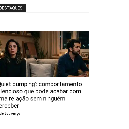
DESTAQUES
Quiet dumping’: comportamento
ilencioso que pode acabar com
ma relação sem ninguém
erceber
de Lourenço