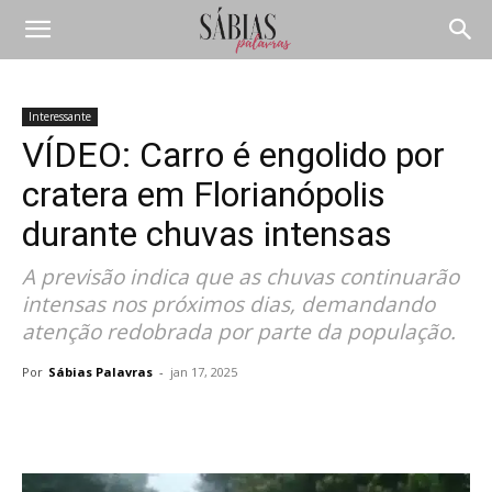
Interessante
VÍDEO: Carro é engolido por
cratera em Florianópolis
durante chuvas intensas
A previsão indica que as chuvas continuarão
intensas nos próximos dias, demandando
atenção redobrada por parte da população.
Por
Sábias Palavras
-
jan 17, 2025
Compartilhar