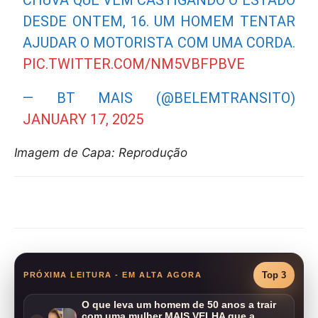
CHUVA QUE VEM CASTIGANDO O ESTADO
DESDE ONTEM, 16. UM HOMEM TENTAR
AJUDAR O MOTORISTA COM UMA CORDA.
PIC.TWITTER.COM/NM5VBFPBVE
— BT MAIS (@BELEMTRANSITO)
JANUARY 17, 2025
Imagem de Capa: Reprodução
Compartilhar
Top 3
PRÓXIMA LEITURA - EM ALTA AGORA
O que leva um homem de 50 anos a trair
com uma mulher MAIS VELHA que a