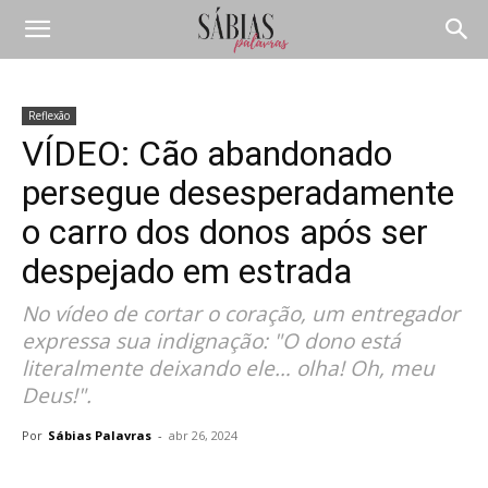
Reflexão
VÍDEO: Cão abandonado
persegue desesperadamente
o carro dos donos após ser
despejado em estrada
No vídeo de cortar o coração, um entregador
expressa sua indignação: "O dono está
literalmente deixando ele… olha! Oh, meu
Deus!".
Por
Sábias Palavras
-
abr 26, 2024
Compartilhar