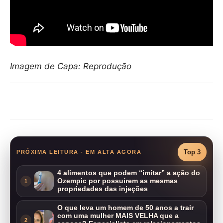
Imagem de Capa: Reprodução
Compartilhar
Top 3
PRÓXIMA LEITURA - EM ALTA AGORA
4 alimentos que podem “imitar” a ação do
Ozempic por possuírem as mesmas
1
propriedades das injeções
O que leva um homem de 50 anos a trair
com uma mulher MAIS VELHA que a
2