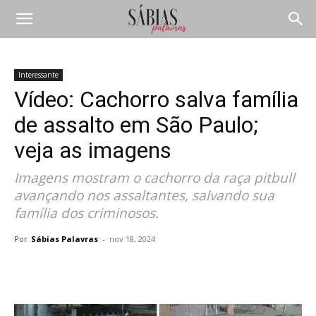
Interessante
Vídeo: Cachorro salva família
de assalto em São Paulo;
veja as imagens
Imagens mostram o cachorro da raça pitbull
avançando nos assaltantes, salvando sua
família dos criminosos.
Por
Sábias Palavras
-
nov 18, 2024
Compartilhar