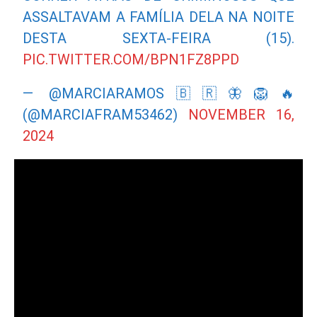
ASSALTAVAM A FAMÍLIA DELA NA NOITE
DESTA SEXTA-FEIRA (15).
PIC.TWITTER.COM/BPN1FZ8PPD
— @MARCIARAMOS🇧🇷🦋🦁🔥
(@MARCIAFRAM53462)
NOVEMBER 16,
2024