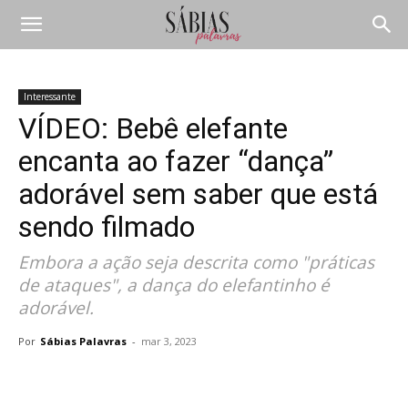
Interessante
VÍDEO: Bebê elefante
encanta ao fazer “dança”
adorável sem saber que está
sendo filmado
Embora a ação seja descrita como "práticas
de ataques", a dança do elefantinho é
adorável.
Por
Sábias Palavras
-
mar 3, 2023
Compartilhar