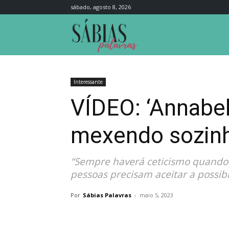
sábado, agosto 8, 2026
Sábias
Palavras
Interessante
VÍDEO: ‘Annabel
mexendo sozinh
“Sempre haverá ceticismo quando 
pessoas precisam aceitar a possib
Por
Sábias Palavras
-
maio 5, 2023
Compartilhar