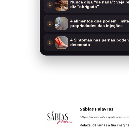
Nunca diga “de nada”: veja 
1
diz “obrigado”
4 alimentos que podem “imit
2
propriedades das injeções
4 Sintomas nas pernas podem 
3
detectado
Sábias Palavras
https://www.sabiaspalavras.co
Relaxa, dá largas à tua imagina