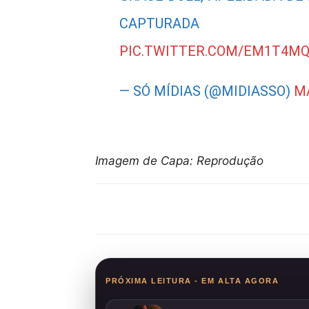
CAPTURADA 
PIC.TWITTER.COM/EM1T4M
— SÓ MÍDIAS (@MIDIASSO)
MA
Imagem de Capa: Reprodução
Compartilhar
PRÓXIMA LEITURA - EM ALTA AGORA