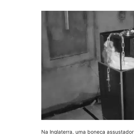
Na Inglaterra, uma boneca assustador