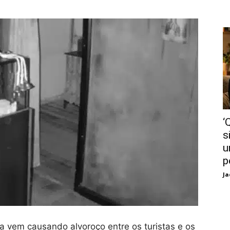
‘
s
u
p
Ja
a vem causando alvoroço entre os turistas e os