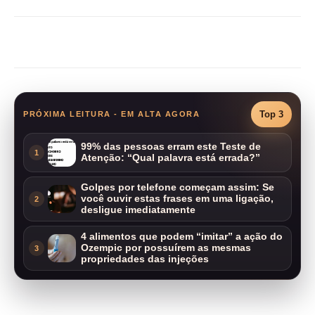
Compartilhar
Top 3
PRÓXIMA LEITURA - EM ALTA AGORA
99% das pessoas erram este Teste de
1
Atenção: “Qual palavra está errada?”
Golpes por telefone começam assim: Se
você ouvir estas frases em uma ligação,
2
desligue imediatamente
4 alimentos que podem “imitar” a ação do
Ozempic por possuírem as mesmas
3
propriedades das injeções