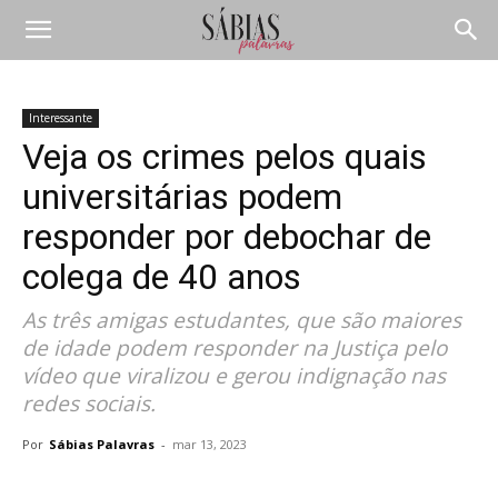
Interessante
Veja os crimes pelos quais
universitárias podem
responder por debochar de
colega de 40 anos
As três amigas estudantes, que são maiores
de idade podem responder na Justiça pelo
vídeo que viralizou e gerou indignação nas
redes sociais.
Por
Sábias Palavras
-
mar 13, 2023
Compartilhar