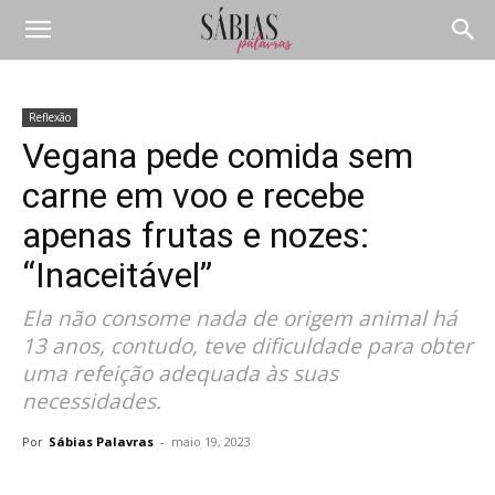
Reflexão
Vegana pede comida sem
carne em voo e recebe
apenas frutas e nozes:
“Inaceitável”
Ela não consome nada de origem animal há
13 anos, contudo, teve dificuldade para obter
uma refeição adequada às suas
necessidades.
Por
Sábias Palavras
-
maio 19, 2023
Compartilhar