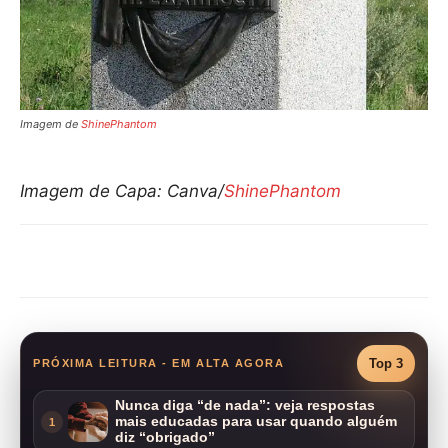
Imagem de
ShinePhantom
Imagem de Capa: Canva/
ShinePhantom
Compartilhar
Top 3
PRÓXIMA LEITURA - EM ALTA AGORA
Nunca diga “de nada”: veja respostas
mais educadas para usar quando alguém
1
diz “obrigado”