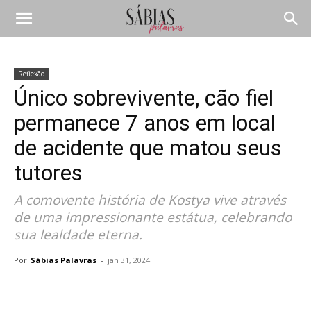
Reflexão
Único sobrevivente, cão fiel
permanece 7 anos em local
de acidente que matou seus
tutores
A comovente história de Kostya vive através
de uma impressionante estátua, celebrando
sua lealdade eterna.
Por
Sábias Palavras
-
jan 31, 2024
Compartilhar