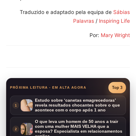
Traduzido e adaptado pela equipa de
Sábias
Palavras
/
Inspiring Life
Por:
Mary Wright
Compartilhar
Top 3
PRÓXIMA LEITURA - EM ALTA AGORA
Estudo sobre ‘canetas emagrecedoras’
revela resultados chocantes sobre o que
1
acontece com o corpo após 1 ano
O que leva um homem de 50 anos a trair
com uma mulher MAIS VELHA que a
2
esposa? Especialista em relacionamentos