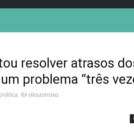
ou resolver atrasos d
 um problema “três vez
prática, foi desastroso.