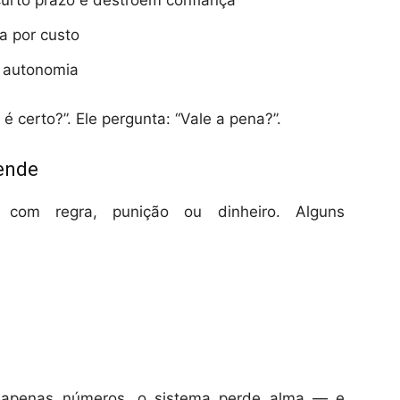
urto prazo e destroem confiança
a por custo
 autonomia
é certo?”. Ele pergunta: “Vale a pena?”.
rende
com regra, punição ou dinheiro. Alguns
 apenas números, o sistema perde alma — e