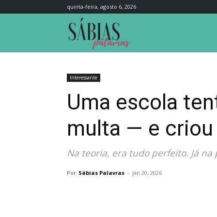
quinta-feira, agosto 6, 2026
Sábias
Palavras
Interessante
Uma escola tent
multa — e criou
Na teoria, era tudo perfeito. Já na 
Por
Sábias Palavras
-
jan 20, 2026
Compartilhar