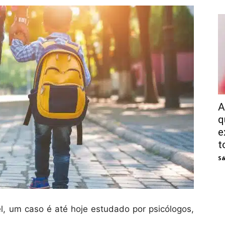
A
q
e
t
Sá
, um caso é até hoje estudado por psicólogos,