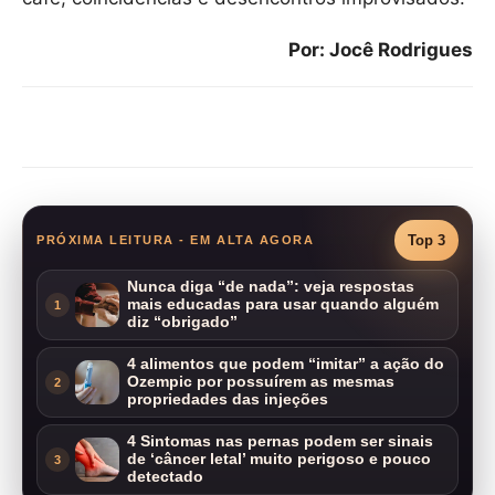
Por: Jocê Rodrigues
Compartilhar
Top 3
PRÓXIMA LEITURA - EM ALTA AGORA
Nunca diga “de nada”: veja respostas
mais educadas para usar quando alguém
1
diz “obrigado”
4 alimentos que podem “imitar” a ação do
Ozempic por possuírem as mesmas
2
propriedades das injeções
4 Sintomas nas pernas podem ser sinais
de ‘câncer letal’ muito perigoso e pouco
3
detectado